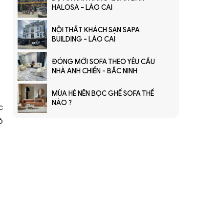
HALOSA - LÀO CAI
NỘI THẤT KHÁCH SẠN SAPA
BUILDING - LÀO CAI
ĐÓNG MỚI SOFA THEO YÊU CẦU
NHÀ ANH CHIẾN - BẮC NINH
MÙA HÈ NÊN BỌC GHẾ SOFA THẾ
NÀO ?
c
ó