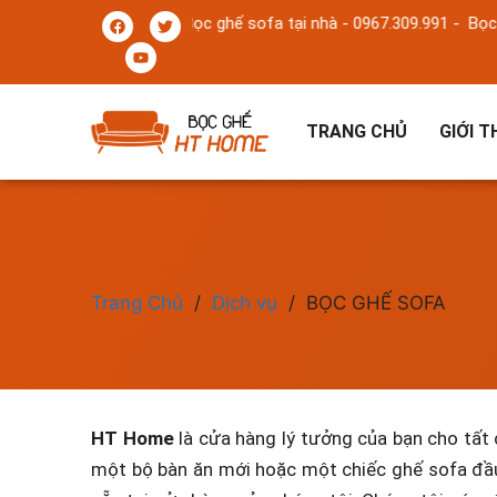
hà - 0967.309.991 -
Bọc ghế sofa tại nhà - 0967.309.991 -
Bọc ghế 
TRANG CHỦ
GIỚI T
Trang Chủ
/
Dịch vụ
/
BỌC GHẾ SOFA
HT Home
là cửa hàng lý tưởng của bạn cho tất 
một bộ bàn ăn mới hoặc một chiếc ghế sofa đầu