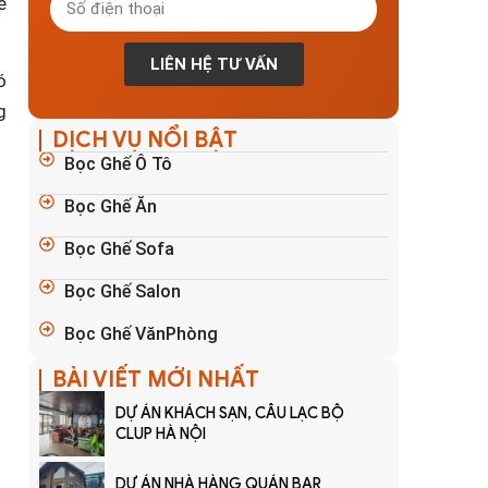
ế
LIÊN HỆ TƯ VẤN
ó
g
DỊCH VỤ NỔI BẬT
Bọc Ghế Ô Tô
Bọc Ghế Ăn
Bọc Ghế Sofa
Bọc Ghế Salon
Bọc Ghế VănPhòng
BÀI VIẾT MỚI NHẤT
DỰ ÁN KHÁCH SẠN, CÂU LẠC BỘ
CLUP HÀ NỘI
DỰ ÁN NHÀ HÀNG QUÁN BAR