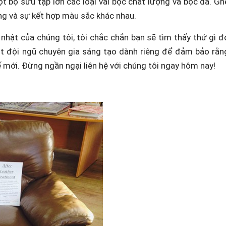
t bộ sưu tập lớn các loại vải bọc chất lượng và bọc da. Gh
ng và sự kết hợp màu sắc khác nhau.
 nhật của chúng tôi, tôi chắc chắn bạn sẽ tìm thấy thứ gì đ
t đội ngũ chuyên gia sáng tạo dành riêng để đảm bảo rằn
ế mới. Đừng ngần ngại liên hệ với chúng tôi ngay hôm nay!