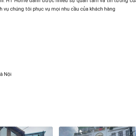
hí. HT Home dành được nhiều sự quan tâm và tin tưởng củ
ch vụ chúng tôi phục vụ mọi nhu cầu của khách hàng
à Nội