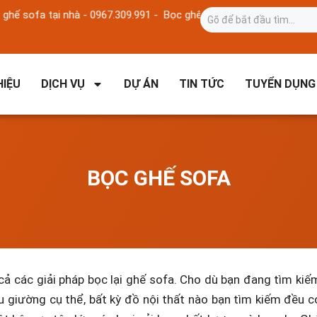
sofa tại nhà - 0967.309.991 -
Bọc ghế sofa tại nhà - 0967.309.991 
HIỆU
DỊCH VỤ
DỰ ÁN
TIN TỨC
TUYỂN DỤNG
BỌC GHẾ SOFA
cả các giải pháp bọc lại ghế sofa. Cho dù bạn đang tìm kiế
 giường cụ thể, bất kỳ đồ nội thất nào bạn tìm kiếm đều c