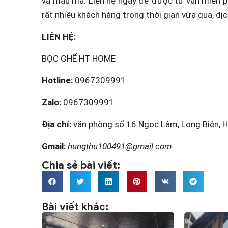
và mẫu mã. Liên hệ ngay để được tư vấn miễn p
rất nhiều khách hàng trong thời gian vừa qua, dị
LIÊN HỆ:
BỌC GHẾ HT HOME
Hotline:
0967309991
Zalo:
0967309991
Địa chỉ:
văn phòng số 16 Ngọc Lâm, Long Biên, H
Gmail:
hungthu100491@gmail.com
Chia sẻ bài viết:
Bài viết khác: